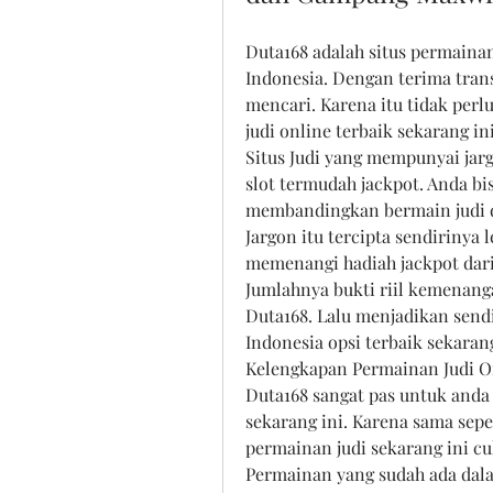
Duta168 adalah situs permainan 
Indonesia. Dengan terima transa
mencari. Karena itu tidak perlu
judi online terbaik sekarang ini
Situs Judi yang mempunyai jarg
slot termudah jackpot. Anda b
membandingkan bermain judi da
Jargon itu tercipta sendirinya 
memenangi hadiah jackpot dari
Jumlahnya bukti riil kemenang
Duta168. Lalu menjadikan sendiri
Indonesia opsi terbaik sekarang
Kelengkapan Permainan Judi O
Duta168 sangat pas untuk anda 
sekarang ini. Karena sama sepert
permainan judi sekarang ini c
Permainan yang sudah ada dalam