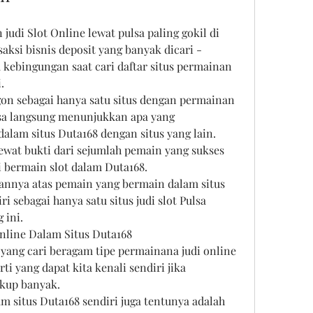
judi Slot Online lewat pulsa paling gokil di 
ksi bisnis deposit yang banyak dicari - 
 kebingungan saat cari daftar situs permainan 
.
on sebagai hanya satu situs dengan permainan 
isa langsung menunjukkan apa yang 
lam situs Duta168 dengan situs yang lain. 
lewat bukti dari sejumlah pemain yang sukses 
 bermain slot dalam Duta168.
annya atas pemain yang bermain dalam situs 
 sebagai hanya satu situs judi slot Pulsa 
 ini.
nline Dalam Situs Duta168
yang cari beragam tipe permainana judi online 
i yang dapat kita kenali sendiri jika 
ukup banyak.
 situs Duta168 sendiri juga tentunya adalah 