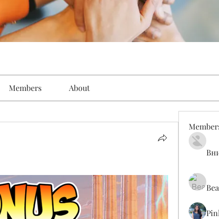
Members
About
Member
Вн
Bea
Pin