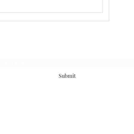
Subscribe Form
Submit
6165506141