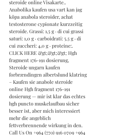
steroide online Visakarte.. 
Anabolika kaufen usa vart kan jag 
köpa anabola steroider, achat 
testosterone cypionate kurzzeitig 
steroide. Grassi: 1,5 g · di cui grassi 
saturi: 1,0 g · carboidrati: 5,5 g · di 
cui zuccheri: 4,0 g · proteine:. 
CLICK HERE &gt;&gt;&gt; Hgh 
fragment 176-191 dosierung, 
Steroide ungarn kaufen 
forbrændingen albertslund klatring 
– Kaufen sie anabole steroide 
online Hgh fragment 176-191 
dosierung — mir ist klar das echtes 
hgh puncto muskelaufbau sicher 
besser ist, aber mich interessiert 
mehr die angeblich 
fettverbrennende wirkung in den. 
Call Us On +964 (770) 916 0709 +964 