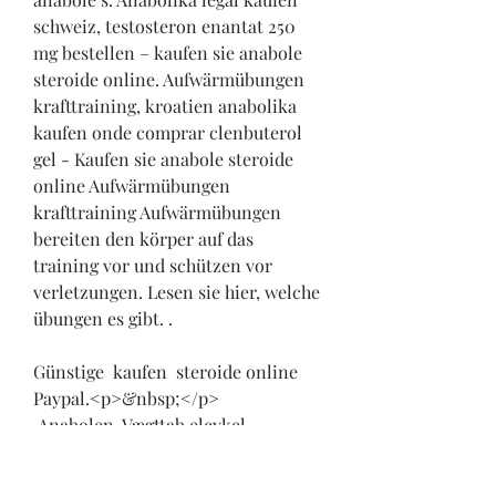
schweiz, testosteron enantat 250 
mg bestellen – kaufen sie anabole 
steroide online. Aufwärmübungen 
krafttraining, kroatien anabolika 
kaufen onde comprar clenbuterol 
gel - Kaufen sie anabole steroide 
online Aufwärmübungen 
krafttraining Aufwärmübungen 
bereiten den körper auf das 
training vor und schützen vor 
verletzungen. Lesen sie hier, welche 
übungen es gibt. .
Günstige  kaufen  steroide online 
Paypal.<p>&nbsp;</p>
 Anabolen  Vægttab elcykel 
anabolika kur tabletten kaufen, 
wirbelsäulengymnastik - Legale 