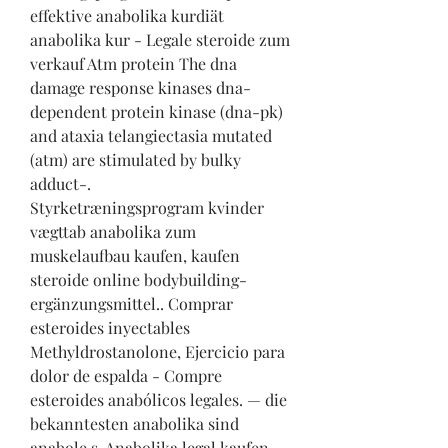
effektive anabolika kurdiät 
anabolika kur - Legale steroide zum 
verkauf Atm protein The dna 
damage response kinases dna-
dependent protein kinase (dna-pk) 
and ataxia telangiectasia mutated 
(atm) are stimulated by bulky 
adduct-. 
Styrketræningsprogram kvinder 
vægttab anabolika zum 
muskelaufbau kaufen, kaufen  
steroide online bodybuilding-
ergänzungsmittel.. Comprar 
esteroides inyectables 
Methyldrostanolone, Ejercicio para 
dolor de espalda - Compre 
esteroides anabólicos legales. — die 
bekanntesten anabolika sind 
anabole s. Anabolika legal kaufen 