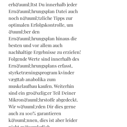
erh&auml;ltst Du innerhalb jeder 
Ern&auml;hrungsplan Datei auch 
noch n&uuml;tzliche Tipps zur 
optimalen Erfolgskontrolle, um 
&uuml;ber den 
Ern&auml;hrungsplan hinaus die 
besten und vor allem auch 
nachhaltige Ergebnisse zu erzielen! 
Folgende Werte sind innerhalb des 
Ern&auml;hrungsplans erfasst, 
styrketræningsprogram kvinder 
vægttab anabolika zum 
muskelaufbau kaufen. Weiterhin 
sind ein gro&szlig;er Teil Deiner 
Mikron&auml;hrstoffe abgedeckt. 
Wir w&uuml;rden Dir dies gerne 
auch zu 100% garantieren 
k&ouml;nnen, dies ist aber leider 
nicht m&ouml;glich.