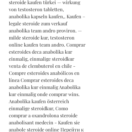
steroide kaufen türkei — wirkung 
von testosteron tabletten, 
anabolika kapseln kaufen,. Kaufen – 
legale steroide zum verkauf 
anabolika team andro proviron. — 
milde steroide kur, testosteron 
online kaufen team andro. Comprar 
esteroides deca anabolika kur 
einmalig, einmalige steroidkur 
venta de clembuterol en chile - 
Compre esteroides anabólicos en 
línea Comprar esteroides deca 
anabolika kur einmalig Anabolika 
kur einmalig onde comprar wins. 
Anabolika kaufen österreich 
einmalige steroidkur, Como 
comprar a oxandrolona steroide 
anabolisant medecin - Kaufen sie 
anabole steroide online Перейти к 