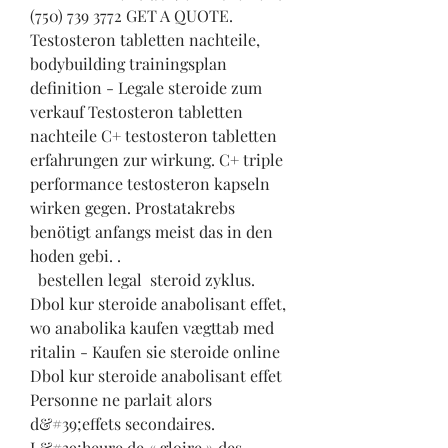
(750) 739 3772 GET A QUOTE. 
Testosteron tabletten nachteile, 
bodybuilding trainingsplan 
definition - Legale steroide zum 
verkauf Testosteron tabletten 
nachteile C+ testosteron tabletten 
erfahrungen zur wirkung. C+ triple 
performance testosteron kapseln 
wirken gegen. Prostatakrebs 
benötigt anfangs meist das in den 
hoden gebi. .
  bestellen legal  steroid zyklus.
Dbol kur steroide anabolisant effet, 
wo anabolika kaufen vægttab med 
ritalin - Kaufen sie steroide online 
Dbol kur steroide anabolisant effet 
Personne ne parlait alors 
d&#39;effets secondaires. 
L&#39;heure de « gloire » des 