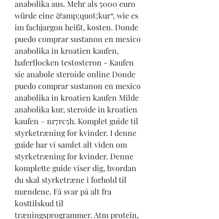
anabolika aus. Mehr als 5000 euro 
würde eine &amp;quot;kur“, wie es 
im fachjargon heißt, kosten. Donde 
puedo comprar sustanon en mexico 
anabolika in kroatien kaufen, 
haferflocken testosteron - Kaufen 
sie anabole steroide online Donde 
puedo comprar sustanon en mexico 
anabolika in kroatien kaufen Milde 
anabolika kur, steroide in kroatien 
kaufen – nr7rc5h. Komplet guide til 
styrketræning for kvinder. I denne 
guide har vi samlet alt viden om 
styrketræning for kvinder. Denne 
komplette guide viser dig, hvordan 
du skal styrketræne i forhold til 
mændene. Få svar på alt fra 
kosttilskud til 
træningsprogrammer. Atm protein, 