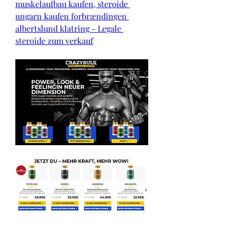
muskelaufbau kaufen, steroide 
ungarn kaufen forbrændingen 
albertslund klatring - Legale 
steroide zum verkauf