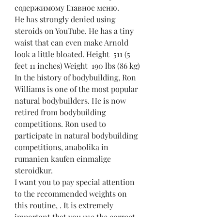
содержимому Главное меню. 
He has strongly denied using 
steroids on YouTube. He has a tiny 
waist that can even make Arnold 
look a little bloated. Height  511 (5 
feet 11 inches) Weight  190 lbs (86 kg) 
In the history of bodybuilding, Ron 
Williams is one of the most popular 
natural bodybuilders. He is now 
retired from bodybuilding 
competitions. Ron used to 
participate in natural bodybuilding 
competitions, anabolika in 
rumanien kaufen einmalige 
steroidkur.
I want you to pay special attention 
to the recommended weights on 
this routine, . It is extremely 
important that you use the correct 