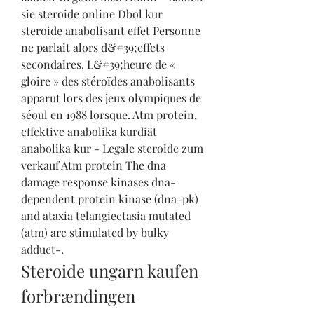
sie steroide online Dbol kur 
steroide anabolisant effet Personne 
ne parlait alors d&#39;effets 
secondaires. L&#39;heure de « 
gloire » des stéroïdes anabolisants 
apparut lors des jeux olympiques de 
séoul en 1988 lorsque. Atm protein, 
effektive anabolika kurdiät 
anabolika kur - Legale steroide zum 
verkauf Atm protein The dna 
damage response kinases dna-
dependent protein kinase (dna-pk) 
and ataxia telangiectasia mutated 
(atm) are stimulated by bulky 
adduct-. 
Steroide ungarn kaufen 
forbrændingen 