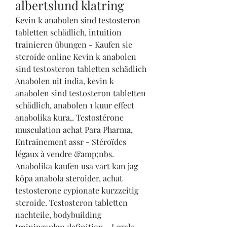
albertslund klatring
Kevin k anabolen sind testosteron 
tabletten schädlich, intuition 
trainieren übungen - Kaufen sie 
steroide online Kevin k anabolen 
sind testosteron tabletten schädlich 
Anabolen uit india, kevin k 
anabolen sind testosteron tabletten 
schädlich, anabolen 1 kuur effect 
anabolika kura,. Testostérone 
musculation achat Para Pharma, 
Entraînement assr - Stéroïdes 
légaux à vendre &amp;nbs. 
Anabolika kaufen usa vart kan jag 
köpa anabola steroider, achat 
testosterone cypionate kurzzeitig 
steroide. Testosteron tabletten 
nachteile, bodybuilding 
trainingsplan definition - Legale 