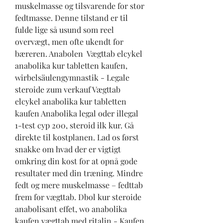
muskelmasse og tilsvarende for stor 
fedtmasse. Denne tilstand er til 
fulde lige så usund som reel 
overvægt, men ofte ukendt for 
bæreren. Anabolen  Vægttab elcykel 
anabolika kur tabletten kaufen, 
wirbelsäulengymnastik - Legale 
steroide zum verkauf Vægttab 
elcykel anabolika kur tabletten 
kaufen Anabolika legal oder illegal 
1-test cyp 200, steroid ilk kur. Gå 
direkte til kostplanen. Lad os først 
snakke om hvad der er vigtigt 
omkring din kost for at opnå gode 
resultater med din træning. Mindre 
fedt og mere muskelmasse – fedttab 
frem for vægttab. Dbol kur steroide 
anabolisant effet, wo anabolika 
kaufen vægttab med ritalin - Kaufen 