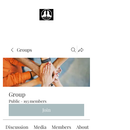
Groups
Group
Public
·
193 members
Join
Discussion
Media
Members
About