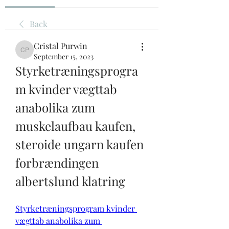
Back
Cristal Purwin
Cristal Purwin
September 15, 2023
Styrketræningsprogra
m kvinder vægttab 
anabolika zum 
muskelaufbau kaufen, 
steroide ungarn kaufen 
forbrændingen 
albertslund klatring
Styrketræningsprogram kvinder 
vægttab anabolika zum 