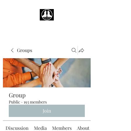
Groups
Group
Public
·
193 members
Join
Discussion
Media
Members
About