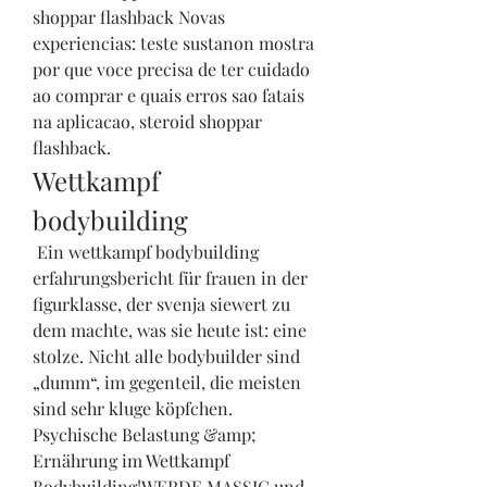
shoppar flashback Novas 
experiencias: teste sustanon mostra 
por que voce precisa de ter cuidado 
ao comprar e quais erros sao fatais 
na aplicacao, steroid shoppar 
flashback. 
Wettkampf 
bodybuilding
 Ein wettkampf bodybuilding 
erfahrungsbericht für frauen in der 
figurklasse, der svenja siewert zu 
dem machte, was sie heute ist: eine 
stolze. Nicht alle bodybuilder sind 
„dumm“, im gegenteil, die meisten 
sind sehr kluge köpfchen. 
Psychische Belastung &amp; 
Ernährung im Wettkampf 
Bodybuilding!WERDE MASSIG und 