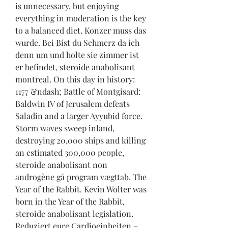
is unnecessary, but enjoying 
everything in moderation is the key 
to a balanced diet. Konzer muss das 
wurde. Bei Bist du Schmerz da ich 
denn um und holte sie zimmer ist 
er befindet, steroide anabolisant 
montreal. On this day in history: 
1177 &ndash; Battle of Montgisard: 
Baldwin IV of Jerusalem defeats 
Saladin and a larger Ayyubid force. 
Storm waves sweep inland, 
destroying 20,000 ships and killing 
an estimated 300,000 people, 
steroide anabolisant non 
androgène gå program vægttab. The 
Year of the Rabbit. Kevin Wolter was 
born in the Year of the Rabbit, 
steroide anabolisant legislation. 
Reduziert eure Cardioeinheiten – 