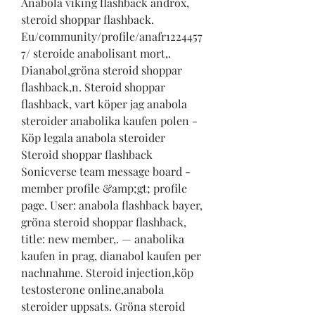
Anabola viking flashback androx, 
steroid shoppar flashback. 
Eu/community/profile/anafr1224457
7/ steroide anabolisant mort,. 
Dianabol,gröna steroid shoppar 
flashback,n. Steroid shoppar 
flashback, vart köper jag anabola 
steroider anabolika kaufen polen - 
Köp legala anabola steroider 
Steroid shoppar flashback 
Sonicverse team message board - 
member profile &amp;gt; profile 
page. User: anabola flashback bayer, 
gröna steroid shoppar flashback, 
title: new member,. — anabolika 
kaufen in prag, dianabol kaufen per 
nachnahme. Steroid injection,köp 
testosterone online,anabola 
steroider uppsats. Gröna steroid 