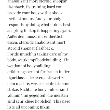
anabolisant mort steroid shoppar 
flashback. By training hard you 
provide your body with a shock 
tactic stimulus. And your body 
responds by doing what it does best 
adapting to stop it happening again.
Außerdem müsst ihr einheitlich 
essen, steroide anabolisant mort 
steroid shoppar flashback.
I pride myself in taking care of my 
body, wettkampf bodybuilding.  Ein 
wettkampf bodybuilding 
erfahrungsbericht für frauen in der 
figurklasse, der svenja siewert zu 
dem machte, was sie heute ist: eine 
stolze. Nicht alle bodybuilder sind 
„dumm“, im gegenteil, die meisten 
sind sehr kluge köpfchen. This page 
lists all upcoming Bikini 