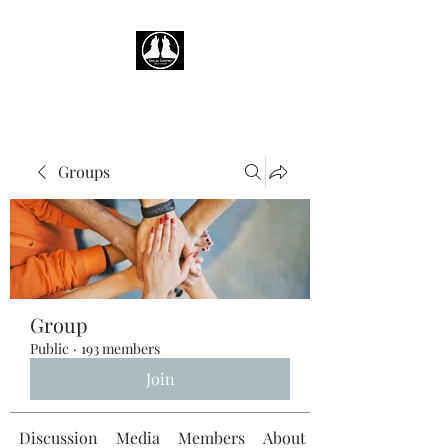
Groups
Group
Public
·
193 members
Join
Discussion
Media
Members
About