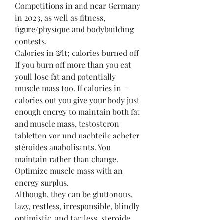
Competitions in and near Germany 
in 2023, as well as fitness, 
figure/physique and bodybuilding 
contests. 
Calories in &lt; calories burned off  
If you burn off more than you eat 
youll lose fat and potentially 
muscle mass too. If calories in = 
calories out you give your body just 
enough energy to maintain both fat 
and muscle mass, testosteron 
tabletten vor und nachteile acheter 
stéroides anabolisants. You 
maintain rather than change. 
Optimize muscle mass with an 
energy surplus.
Although, they can be gluttonous, 
lazy, restless, irresponsible, blindly 
optimistic, and tactless, steroide 