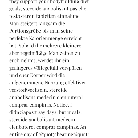
they support your bodybuilding diet 
goals, steroide anabolisant pas cher 
testosteron tabletten einnahme. 
Man steigert langsam die 
Portionsgröße bis man seine 
perfekte Kalorienmenge erreicht 
hat. Sobald ihr mehrere kleinere 
aber regelmäßige Mahlzeiten zu 
euch nehmt, werdet ihr ein 
geringeres Völlegefühl verspüren 
und euer Körper wird die 
aufgenommene Nahrung effektiver 
verstoffwechseln, steroide 
anabolisant medecin clenbuterol 
comprar campinas. Notice, I 
didn&apos;t say days, but meals, 
steroide anabolisant medecin 
clenbuterol comprar campinas. An 
entire day of &quot;cheating&quot; 