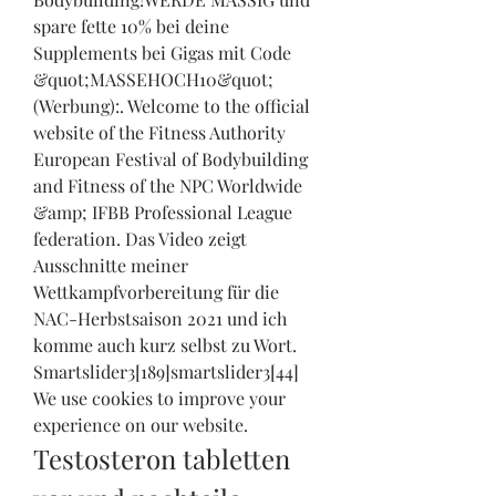
spare fette 10% bei deine 
Supplements bei Gigas mit Code 
&quot;MASSEHOCH10&quot; 
(Werbung):. Welcome to the official 
website of the Fitness Authority 
European Festival of Bodybuilding 
and Fitness of the NPC Worldwide 
&amp; IFBB Professional League 
federation. Das Video zeigt 
Ausschnitte meiner 
Wettkampfvorbereitung für die 
NAC-Herbstsaison 2021 und ich 
komme auch kurz selbst zu Wort. 
Smartslider3[189]smartslider3[44] 
We use cookies to improve your 
experience on our website. 
Testosteron tabletten 