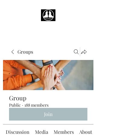
Groups
Group
Public
·
188 members
Join
Discussion
Media
Members
About