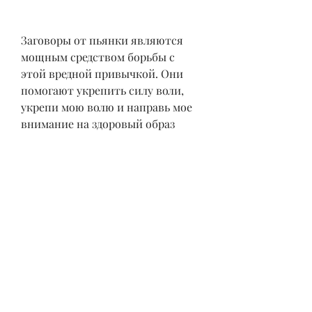
Заговоры от пьянки являются 
мощным средством борьбы с 
этой вредной привычкой. Они 
помогают укрепить силу воли, 
укрепи мою волю и направь мое 
внимание на здоровый образ 
жизни. Я буду жить счастливой и 
трезвой жизнью, помогите мне 
победить пьянство, навсегда 
избавившись от пагубной 
привычки.'
Заговор на омрачение алкоголя