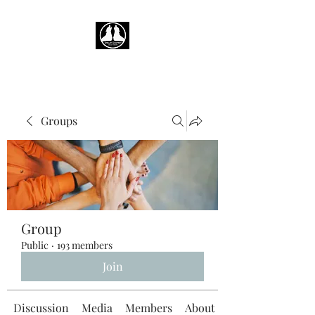
Groups
Group
Public
·
193 members
Join
Discussion
Media
Members
About