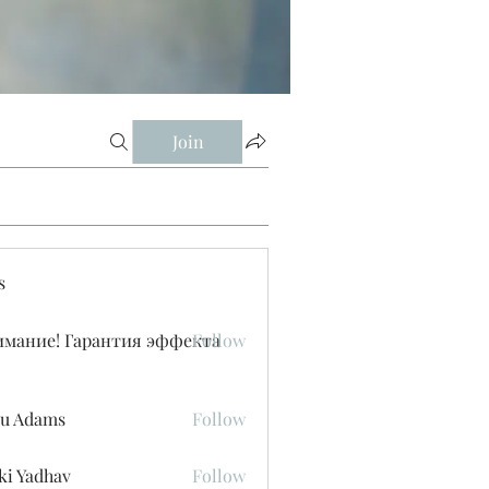
Join
s
имание! Гарантия эффекта
Follow
u Adams
Follow
ki Yadhav
Follow