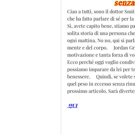
Ciao a tutti, sono il dottor Smi
che ha fatto parlare di sé per la
Sì, avete capito bene, stiamo pa
solita storia di una persona che
ogni mattina. No no, qui si parl
mente e del corpo.     Jordan G
motivazione e tanta forza di vol
Ecco perché oggi voglio condivid
possiamo imparare da lei per tro
benessere.     Quindi, se volet
quel peso in eccesso senza rinun
prossimo articolo. Sarà divert
 QUI