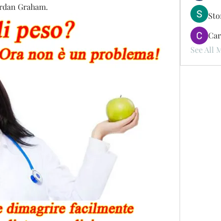
Jordan Graham.
St
Car
See All 