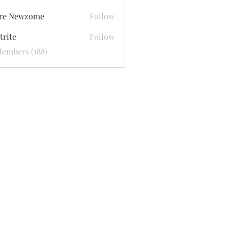
ore Newzome
Follow
trite
Follow
Members (188)