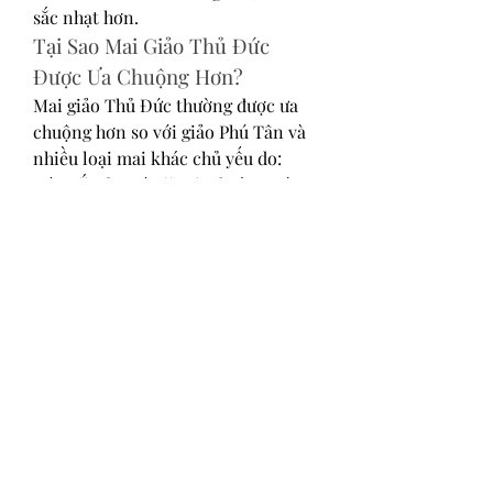
sắc nhạt hơn.
Tại Sao Mai Giảo Thủ Đức 
Được Ưa Chuộng Hơn?
Mai giảo Thủ Đức thường được ưa 
chuộng hơn so với giảo Phú Tân và 
nhiều loại mai khác chủ yếu do:
Màu sắc đẹp và sặc sỡ, thường có 
màu vàng nhung rực rỡ.
Hương thơm đặc trưng và quyến rũ 
mà không loại mai nào khác có thể 
sánh kịp.
Bông hoa nhiều và nở lâu tàn hơn, 
giữ tươi lâu, thậm chí kéo dài đến 4 
ngày trước khi hoa bắt đầu tàn phai.
Chính vì những lý do này, không chỉ 
những gia đình trong khu vực 
TPHCM ưa chuộng mai giảo Thủ 
Đức, mà cả các tỉnh lân cận cũng ưa 