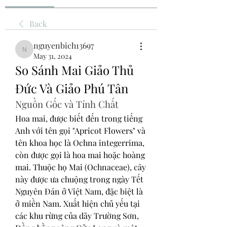
Back
nguyenbich13697
nguyenbich13697
May 31, 2024
So Sánh Mai Giảo Thủ 
Đức Và Giảo Phú Tân
Nguồn Gốc và Tính Chất
Hoa mai, được biết đến trong tiếng 
Anh với tên gọi "Apricot Flowers" và 
tên khoa học là Ochna integerrima, 
còn được gọi là hoa mai hoặc hoàng 
mai. Thuộc họ Mai (Ochnaceae), cây 
này được ưa chuộng trong ngày Tết 
Nguyên Đán ở Việt Nam, đặc biệt là 
ở miền Nam. Xuất hiện chủ yếu tại 
các khu rừng của dãy Trường Sơn, 