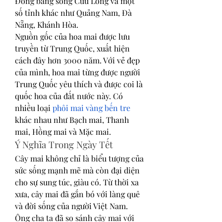
Đồng bằng sông Cửu Long và một 
số tỉnh khác như Quảng Nam, Đà 
Nẵng, Khánh Hòa.
Nguồn gốc của hoa mai được lưu 
truyền từ Trung Quốc, xuất hiện 
cách đây hơn 3000 năm. Với vẻ đẹp 
của mình, hoa mai từng được người 
Trung Quốc yêu thích và được coi là 
quốc hoa của đất nước này. Có 
nhiều loại 
phôi mai vàng bến tre
khác nhau như Bạch mai, Thanh 
mai, Hồng mai và Mặc mai.
Ý Nghĩa Trong Ngày Tết
Cây mai không chỉ là biểu tượng của 
sức sống mạnh mẽ mà còn đại diện 
cho sự sung túc, giàu có. Từ thời xa 
xưa, cây mai đã gắn bó với làng quê 
và đời sống của người Việt Nam. 
Ông cha ta đã so sánh cây mai với 