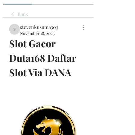
Back
stevenkusuma303
stevenkusuma303
November 18, 2023
Slot Gacor 
Duta168 Daftar 
Slot Via DANA