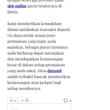
slot online
 gacor terpercaya di 
dunia.
Kami memberikan kemudahan 
dalam melakukan transaksi deposit 
via dana untuk semua jenis 
permainan yang ingin anda 
mainkan. Sebagai player tentunya 
anda berharap dapat merasakan 
dan mendapatkan kemenangan 
besar di dalam setiap permainan 
yang anda sukai. Situs 
duta168
sudah terbukti banyak memberikan 
kemenangan atau jackpot bagi 
setiap membernya.
0
0