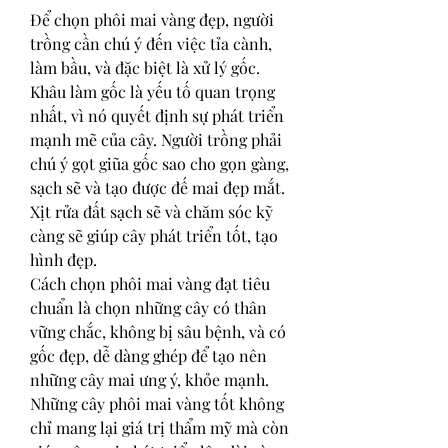
Để chọn phôi mai vàng đẹp, người 
trồng cần chú ý đến việc tỉa cành, 
làm bầu, và đặc biệt là xử lý gốc. 
Khâu làm gốc là yếu tố quan trọng 
nhất, vì nó quyết định sự phát triển 
mạnh mẽ của cây. Người trồng phải 
chú ý gọt giũa gốc sao cho gọn gàng, 
sạch sẽ và tạo được đế mai đẹp mắt. 
Xịt rửa đất sạch sẽ và chăm sóc kỹ 
càng sẽ giúp cây phát triển tốt, tạo 
hình đẹp.
Cách chọn phôi mai vàng đạt tiêu 
chuẩn là chọn những cây có thân 
vững chắc, không bị sâu bệnh, và có 
gốc đẹp, dễ dàng ghép để tạo nên 
những cây mai ưng ý, khỏe mạnh. 
Những cây phôi mai vàng tốt không 
chỉ mang lại giá trị thẩm mỹ mà còn 