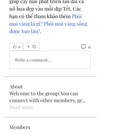
giúp cây mai phát triển lâu dài và 
nở hoa đẹp vào mỗi dịp Tết. Các 
bạn có thể tham khảo thêm 
Phôi 
mai vàng là gì? Phôi mai vàng sống 
được bao lâu?
.
0
0
Write a comment...
About
Welcome to the group! You can
connect with other members, ge
...
Read more
Members