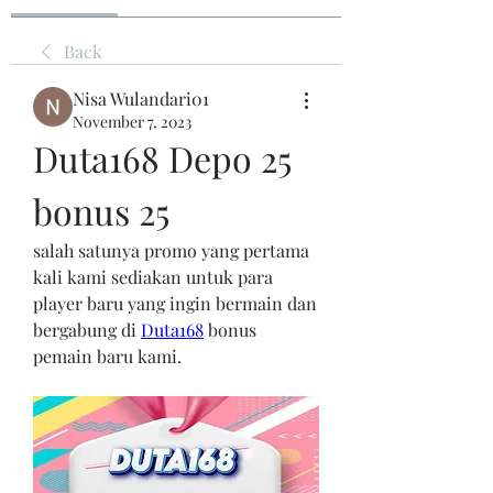
Back
Nisa Wulandari01
November 7, 2023
Duta168 Depo 25 
bonus 25 
salah satunya promo yang pertama 
kali kami sediakan untuk para 
player baru yang ingin bermain dan 
bergabung di 
Duta168
 bonus 
pemain baru kami. 