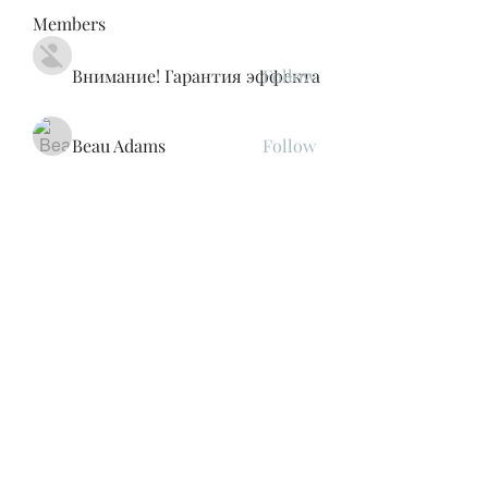
Members
Внимание! Гарантия эффекта
Follow
Beau Adams
Follow
Pinki Yadhav
Follow
Store Newzome
Follow
Cartrite
Follow
See All Members (193)