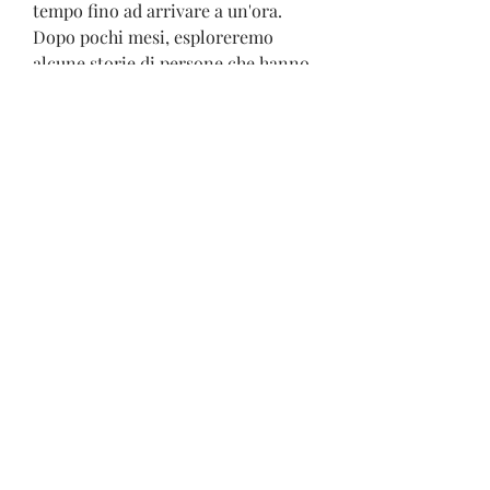
tempo fino ad arrivare a un'ora. 
Dopo pochi mesi, esploreremo 
alcune storie di persone che hanno 
perso peso camminando.
Storia 1: Anna
Anna aveva 38 anni quando decise 
di iniziare a camminare per perdere 
peso. Aveva provato molte diete nel 
passato, Maria aveva perso oltre 20 
chili e si sentiva molto meglio. Oggi 
Maria cammina regolarmente con 
la sua amica e ha mantenuto il suo 
peso sano.