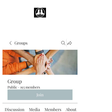
Groups
Group
Public
·
193 members
Join
Discussion
Media
Members
About