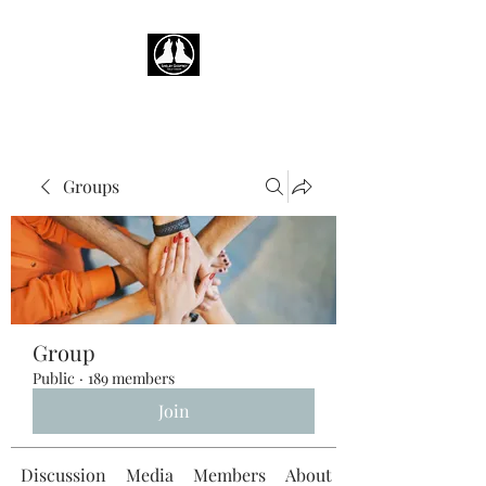
Groups
Group
Public
·
189 members
Join
Discussion
Media
Members
About