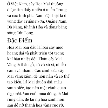
Ở Việt Nam, cây Hoa Mai thường 
được tìm thấy nhiều ở miền Trung 
và các tỉnh phía Nam, đặc biệt là ở 
vùng dãy Trường Sơn, Quảng Nam, 
Đà Nẵng, Khánh Hòa và đồng bằng 
sông Cửu Long.
Đặc Điểm
Hoa Mai ban đầu là loại cây mọc 
hoang dại và phát triển tốt trong 
khí hậu nhiệt đới. Thân cây Mai 
Vàng là thân gỗ, có vỏ xù xì, nhiều 
cành và nhánh. Các cành của cây 
Mai Vàng giòn, dễ uốn nắn và có thể 
tạo kiểu. Lá Mai thuôn dài, màu 
xanh biếc, tạo nên một cảnh quan 
đẹp mắt. Vào cuối mùa đông, lá Mai 
rụng dần, để lại nụ hoa xanh non, 
sau đó nở thành hoa vàng rực rỡ. 