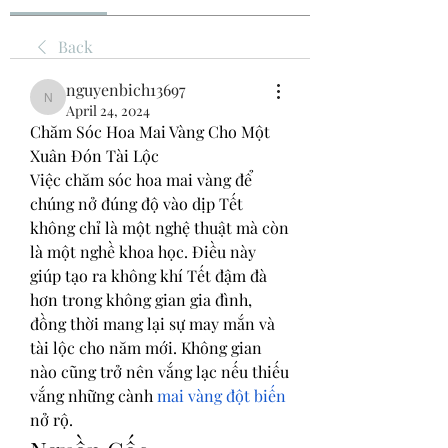
Back
nguyenbich13697
nguyenbich13697
April 24, 2024
Chăm Sóc Hoa Mai Vàng Cho Một 
Xuân Đón Tài Lộc
Việc chăm sóc hoa mai vàng để 
chúng nở đúng độ vào dịp Tết 
không chỉ là một nghệ thuật mà còn 
là một nghề khoa học. Điều này 
giúp tạo ra không khí Tết đậm đà 
hơn trong không gian gia đình, 
đồng thời mang lại sự may mắn và 
tài lộc cho năm mới. Không gian 
nào cũng trở nên vắng lạc nếu thiếu 
vắng những cành 
mai vàng đột biến
nở rộ.