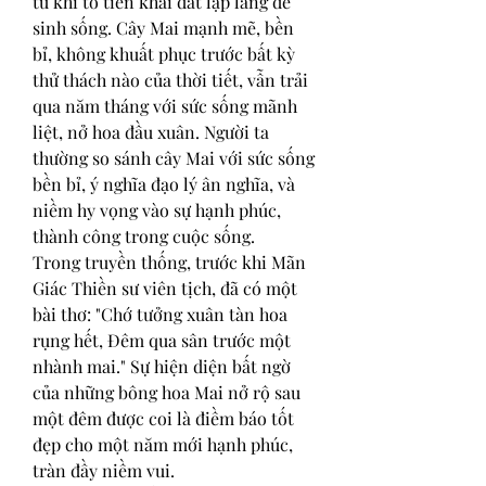
từ khi tổ tiên khai đất lập làng để 
sinh sống. Cây Mai mạnh mẽ, bền 
bỉ, không khuất phục trước bất kỳ 
thử thách nào của thời tiết, vẫn trải 
qua năm tháng với sức sống mãnh 
liệt, nở hoa đầu xuân. Người ta 
thường so sánh cây Mai với sức sống 
bền bỉ, ý nghĩa đạo lý ân nghĩa, và 
niềm hy vọng vào sự hạnh phúc, 
thành công trong cuộc sống.
Trong truyền thống, trước khi Mãn 
Giác Thiền sư viên tịch, đã có một 
bài thơ: "Chớ tưởng xuân tàn hoa 
rụng hết, Đêm qua sân trước một 
nhành mai." Sự hiện diện bất ngờ 
của những bông hoa Mai nở rộ sau 
một đêm được coi là điềm báo tốt 
đẹp cho một năm mới hạnh phúc, 
tràn đầy niềm vui.