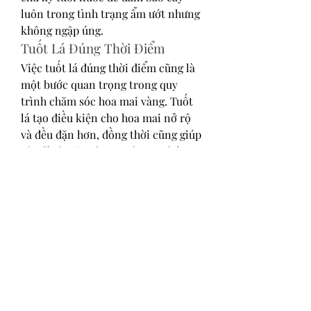
luôn trong tình trạng ẩm ướt nhưng 
không ngập úng.
Tuốt Lá Đúng Thời Điểm
Việc tuốt lá đúng thời điểm cũng là 
một bước quan trọng trong quy 
trình chăm sóc hoa mai vàng. Tuốt 
lá tạo điều kiện cho hoa mai nở rộ 
và đều đặn hơn, đồng thời cũng giúp 
cây dành năng lượng cho sự phát 
triển của các bông hoa mới.
Xử Lý Khi Mai Ra Hoa Sớm 
hoặc Muộn
Nếu như lá mai bắt đầu úa và nụ hoa 
đã khá lớn, bạn có thể tuốt lá muộn 
hơn và kích thích cây bằng việc tưới 
thêm phân bón phù hợp. Ngược lại, 
nếu lá mai đã già nhưng nụ hoa vẫn 
nhỏ, bạn cũng có thể can thiệp bằng 