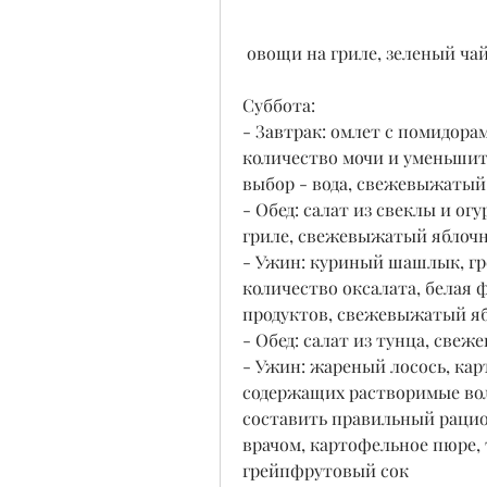
 овощи на гриле, зеленый ча
Суббота:
- Завтрак: омлет с помидора
количество мочи и уменьшит
выбор - вода, свежевыжаты
- Обед: салат из свеклы и ог
гриле, свежевыжатый яблоч
- Ужин: куриный шашлык, гре
количество оксалата, белая ф
продуктов, свежевыжатый я
- Обед: салат из тунца, све
- Ужин: жареный лосось, кар
содержащих растворимые вол
составить правильный рацион
врачом, картофельное пюре, 
грейпфрутовый сок