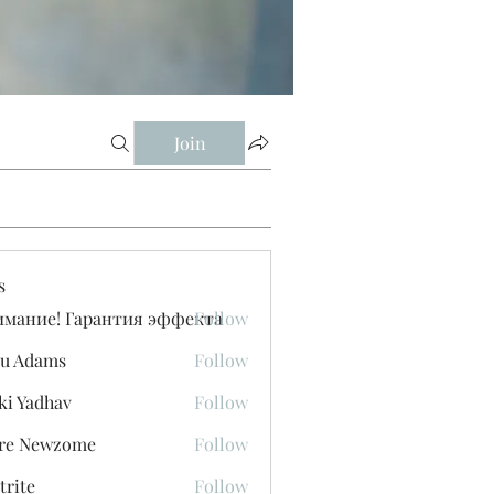
Join
s
имание! Гарантия эффекта
Follow
u Adams
Follow
ki Yadhav
Follow
ore Newzome
Follow
trite
Follow