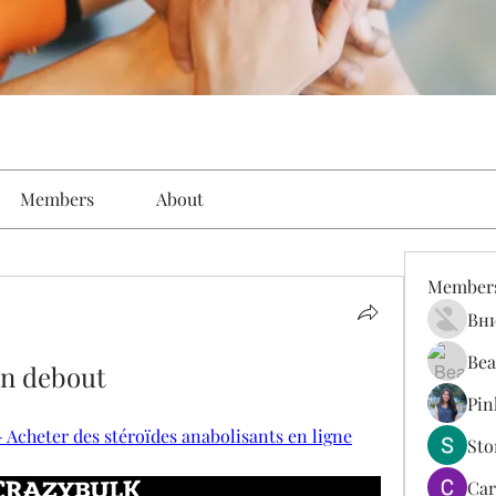
Members
About
Member
Вн
Bea
on debout
Pin
- Acheter des stéroïdes anabolisants en ligne
St
Car