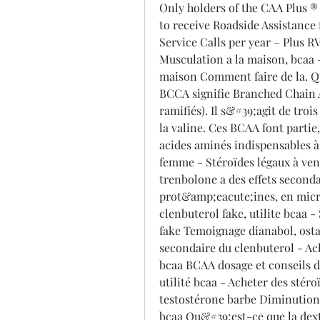
Only holders of the CAA Plus ®
to receive Roadside Assistance f
Service Calls per year – Plus RV
Musculation a la maison, bcaa -
maison Comment faire de la. Q
BCCA signifie Branched Chain 
ramifiés). Il s&#39;agit de trois
la valine. Ces BCAA font partie
acides aminés indispensables à
femme - Stéroïdes légaux à ven
trenbolone a des effets secondai
prot&amp;eacute;ines, en micro
clenbuterol fake, utilite bcaa 
fake Temoignage dianabol, ostar
secondaire du clenbuterol - Ach
bcaa BCAA dosage et conseils d 
utilité bcaa - Acheter des stér
testostérone barbe Diminution de
bcaa Qu&#39;est-ce que la dextri