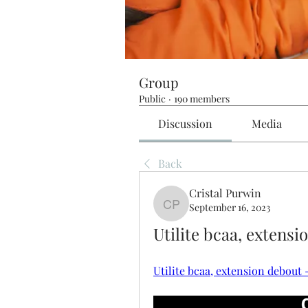
Group
Public
·
190 members
Discussion
Media
Back
Cristal Purwin
September 16, 2023
Cristal Purwin
Utilite bcaa, extensi
Utilite bcaa, extension debout 