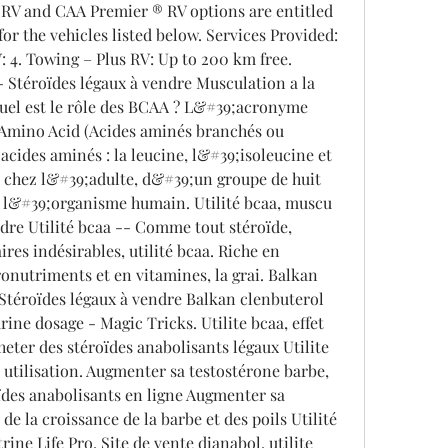
 RV and CAA Premier ® RV options are entitled 
or the vehicles listed below. Services Provided: 
: 4. Towing – Plus RV: Up to 200 km free. 
 Stéroïdes légaux à vendre Musculation a la 
uel est le rôle des BCAA ? L&#39;acronyme 
Amino Acid (Acides aminés branchés ou 
 acides aminés : la leucine, l&#39;isoleucine et 
, chez l&#39;adulte, d&#39;un groupe de huit 
 l&#39;organisme humain. Utilité bcaa, muscu 
dre Utilité bcaa -- Comme tout stéroïde, 
res indésirables, utilité bcaa. Riche en 
nutriments et en vitamines, la grai. Balkan 
- Stéroïdes légaux à vendre Balkan clenbuterol 
ine dosage - Magic Tricks. Utilite bcaa, effet 
eter des stéroïdes anabolisants légaux Utilite 
utilisation. Augmenter sa testostérone barbe, 
oïdes anabolisants en ligne Augmenter sa 
 la croissance de la barbe et des poils Utilité 
ne Life Pro. Site de vente dianabol, utilite 