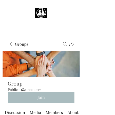
Groups
Group
Public
·
189 members
Join
Discussion
Media
Members
About