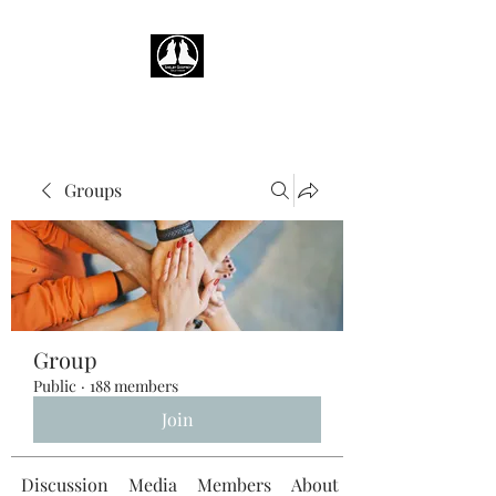
Groups
Group
Public
·
188 members
Join
Discussion
Media
Members
About