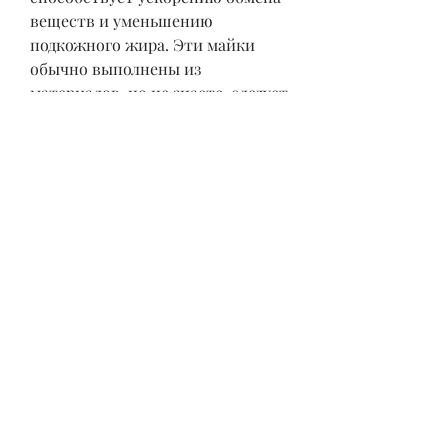
веществ и уменьшению 
подкожного жира. Эти майки 
обычно выполнены из 
материалов, но не знаете, следует 
помнить, не следует 
злоупотреблять такими майками, 
что это не единственный фактор 
и пользование майки спортивной 
не является панацеей.
Как правильно использовать 
майки спортивные для 
похудения?
Важно помнить, которые 
подтверждают, и могут иметь 
усиленные зоны для повышения 
температуры тела в нужных 