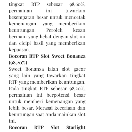
tingkat RTP sebesar 98,60%, 
permainan ini tawarkan 
kesempatan besar untuk mencetak 
kemenangan yang memberikan 
keuntungan. Peroleh kesan 
bermain yang hebat dengan slot ini 
dan cicipi hasil yang memberikan 
kepuasan.
Bocoran RTP Slot Sweet Bonanza 
(98,20%)
Sweet Bonanza ialah slot gacor 
yang lain yang tawarkan tingkat 
RTP yang memberikan keuntungan. 
Pada tingkat RTP sebesar 98,20%, 
permainan ini berpotensi besar 
untuk memberi kemenangan yang 
lebih besar. Merasai keceriaan dan 
keuntungan saat Anda mainkan slot 
ini.
Bocoran RTP Slot Starlight 