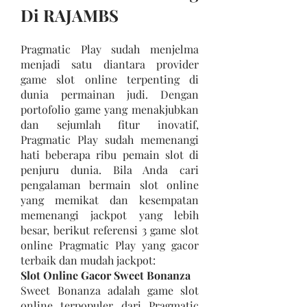
Di RAJAMBS
Pragmatic Play sudah menjelma 
menjadi satu diantara provider 
game slot online terpenting di 
dunia permainan judi. Dengan 
portofolio game yang menakjubkan 
dan sejumlah fitur inovatif, 
Pragmatic Play sudah memenangi 
hati beberapa ribu pemain slot di 
penjuru dunia. Bila Anda cari 
pengalaman bermain slot online 
yang memikat dan kesempatan 
memenangi jackpot yang lebih 
besar, berikut referensi 3 game slot 
online Pragmatic Play yang gacor 
terbaik dan mudah jackpot:
Slot Online Gacor Sweet Bonanza
Sweet Bonanza adalah game slot 
online terpopuler dari Pragmatic 