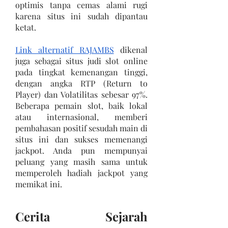
optimis tanpa cemas alami rugi 
karena situs ini sudah dipantau 
ketat.
Link alternatif RAJAMBS
 dikenal 
juga sebagai situs judi slot online 
pada tingkat kemenangan tinggi, 
dengan angka RTP (Return to 
Player) dan Volatilitas sebesar 97%. 
Beberapa pemain slot, baik lokal 
atau internasional, memberi 
pembahasan positif sesudah main di 
situs ini dan sukses memenangi 
jackpot. Anda pun mempunyai 
peluang yang masih sama untuk 
memperoleh hadiah jackpot yang 
memikat ini.
Cerita Sejarah 