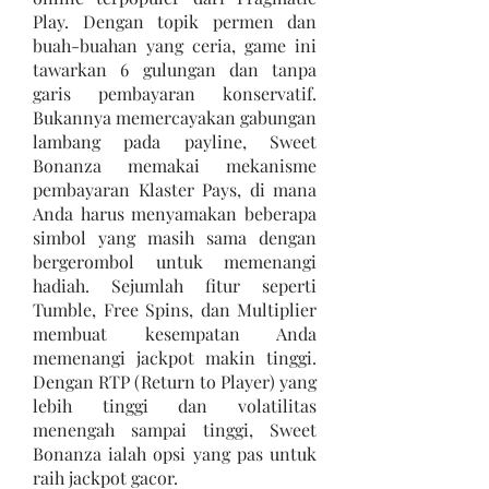
Play. Dengan topik permen dan 
buah-buahan yang ceria, game ini 
tawarkan 6 gulungan dan tanpa 
garis pembayaran konservatif. 
Bukannya memercayakan gabungan 
lambang pada payline, Sweet 
Bonanza memakai mekanisme 
pembayaran Klaster Pays, di mana 
Anda harus menyamakan beberapa 
simbol yang masih sama dengan 
bergerombol untuk memenangi 
hadiah. Sejumlah fitur seperti 
Tumble, Free Spins, dan Multiplier 
membuat kesempatan Anda 
memenangi jackpot makin tinggi. 
Dengan RTP (Return to Player) yang 
lebih tinggi dan volatilitas 
menengah sampai tinggi, Sweet 
Bonanza ialah opsi yang pas untuk 
raih jackpot gacor.