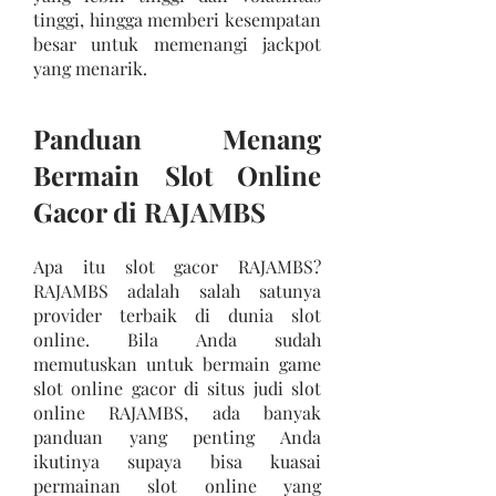
tinggi, hingga memberi kesempatan 
besar untuk memenangi jackpot 
yang menarik.
Panduan Menang 
Bermain Slot Online 
Gacor di RAJAMBS
Apa itu slot gacor RAJAMBS? 
RAJAMBS adalah salah satunya 
provider terbaik di dunia slot 
online. Bila Anda sudah 
memutuskan untuk bermain game 
slot online gacor di situs judi slot 
online RAJAMBS, ada banyak 
panduan yang penting Anda 
ikutinya supaya bisa kuasai 
permainan slot online yang 