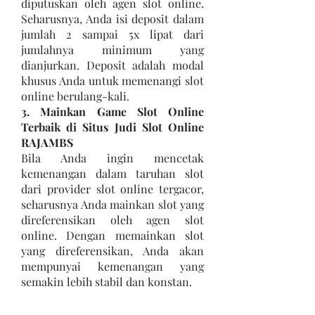
diputuskan oleh agen slot online. 
Seharusnya, Anda isi deposit dalam 
jumlah 2 sampai 5x lipat dari 
jumlahnya minimum yang 
dianjurkan. Deposit adalah modal 
khusus Anda untuk memenangi slot 
online berulang-kali.
3. Mainkan Game Slot Online 
Terbaik di Situs Judi Slot Online 
RAJAMBS
Bila Anda ingin mencetak 
kemenangan dalam taruhan slot 
dari provider slot online tergacor, 
seharusnya Anda mainkan slot yang 
direferensikan oleh agen slot 
online. Dengan memainkan slot 
yang direferensikan, Anda akan 
mempunyai kemenangan yang 
semakin lebih stabil dan konstan.