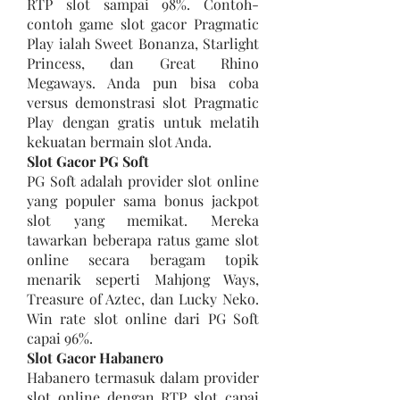
RTP slot sampai 98%. Contoh-
contoh game slot gacor Pragmatic 
Play ialah Sweet Bonanza, Starlight 
Princess, dan Great Rhino 
Megaways. Anda pun bisa coba 
versus demonstrasi slot Pragmatic 
Play dengan gratis untuk melatih 
kekuatan bermain slot Anda.
Slot Gacor PG Soft
PG Soft adalah provider slot online 
yang populer sama bonus jackpot 
slot yang memikat. Mereka 
tawarkan beberapa ratus game slot 
online secara beragam topik 
menarik seperti Mahjong Ways, 
Treasure of Aztec, dan Lucky Neko. 
Win rate slot online dari PG Soft 
capai 96%.
Slot Gacor Habanero
Habanero termasuk dalam provider 
slot online dengan RTP slot capai 