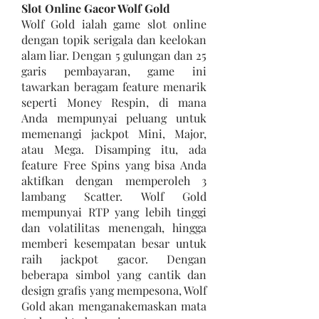
Slot Online Gacor Wolf Gold
Wolf Gold ialah game slot online 
dengan topik serigala dan keelokan 
alam liar. Dengan 5 gulungan dan 25 
garis pembayaran, game ini 
tawarkan beragam feature menarik 
seperti Money Respin, di mana 
Anda mempunyai peluang untuk 
memenangi jackpot Mini, Major, 
atau Mega. Disamping itu, ada 
feature Free Spins yang bisa Anda 
aktifkan dengan memperoleh 3 
lambang Scatter. Wolf Gold 
mempunyai RTP yang lebih tinggi 
dan volatilitas menengah, hingga 
memberi kesempatan besar untuk 
raih jackpot gacor. Dengan 
beberapa simbol yang cantik dan 
design grafis yang mempesona, Wolf 
Gold akan menganakemaskan mata 