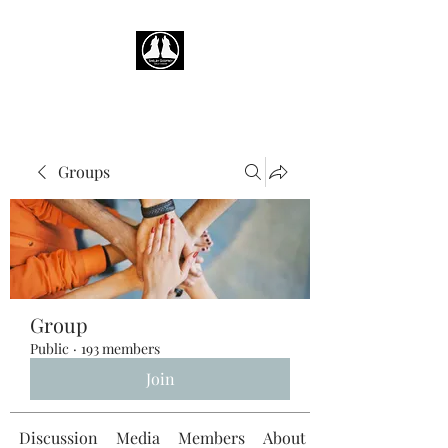
Groups
Group
Public
·
193 members
Join
Discussion
Media
Members
About