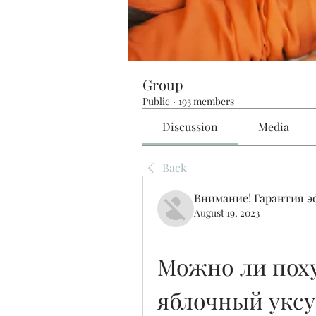
Group
Public
·
193 members
Discussion
Media
Back
Внимание! Гарантия 
August 19, 2023
Можно ли поху
яблочный укс