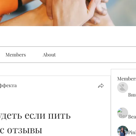
Members
About
Member
эффекта
Вн
деть если пить 
Bea
ус отзывы
Pin