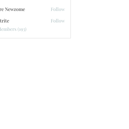
ore Newzome
Follow
trite
Follow
Members (193)