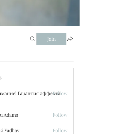
Join
s
имание! Гарантия эффекта
Follow
u Adams
Follow
ki Yadhav
Follow