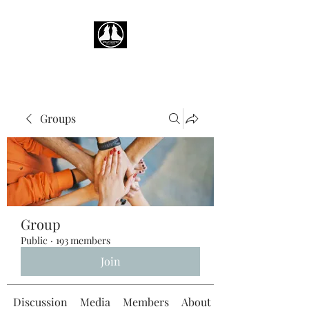
Groups
Group
Public
·
193 members
Join
Discussion
Media
Members
About